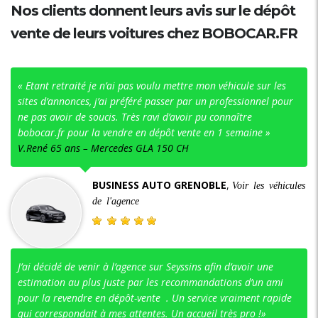
Nos clients donnent leurs avis sur le dépôt
vente de leurs voitures chez BOBOCAR.FR
« Etant retraité je n’ai pas voulu mettre mon véhicule sur les
sites d’annonces, j’ai préféré passer par un professionnel pour
ne pas avoir de soucis. Très ravi d’avoir pu connaître
bobocar.fr pour la vendre en dépôt vente en 1 semaine »
V.René 65 ans – Mercedes GLA 150 CH
BUSINESS AUTO GRENOBLE
,
Voir les véhicules
de l'agence
J’ai décidé de venir à l’agence sur Seyssins afin d’avoir une
estimation au plus juste par les recommandations d’un ami
pour la revendre en dépôt-vente . Un service vraiment rapide
qui correspondait à mes attentes. Un accueil très pro !»