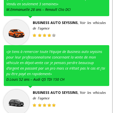
Vendu en seulement 3 semaines»
M.Emmanuelle 28 ans – Renault Clio DCI
BUSINESS AUTO SEYSSINS
,
Voir les véhicules
de l'agence
«Je tiens à remercier toute l’équipe de Business auto seyssins
pour leur professionnalisme concernant la vente de mon
véhicule en dépot-vente car je pensais perdre beaucoup
d’argent en passant par un pro mais ce n’était pas le cas et j’ai
pu être payé en rapidement»
D.Louis 52 ans – Audi Q5 TDI 150 CH
BUSINESS AUTO SEYSSINS
,
Voir les véhicules
de l'agence