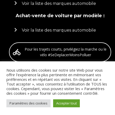
Voir la liste des marques automobile
Achat-vente de voiture par modèle :
Voir la liste des marques automobile
Pour les trajets courts, privilégiez la marche ou le
vélo #SeDeplacerMoinsPolluer
Nous utilisons des cookies sur notre site Web pour vous
Toutes les marques présentes sont la propriété de leurs auteurs
offrir l'expérience la plus pertinente en mémorisant vos
respectifs.
préférences et en répétant vos visites. En cliquant sur «
Tout accepter », vous consentez à l'utilisation de TOUS les
cookies. Cependant, vous pouvez visiter les « Paramètres
des cookies » pour fournir un consentement contrôlé.
Paramètres des cookies
Accepter tout
Mentions légales
Conditions générales d’utilisation